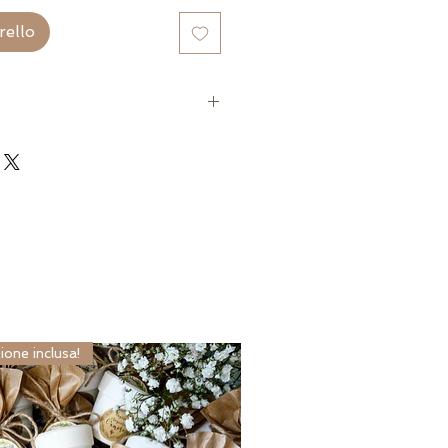
rello
uso)
ione inclusa!