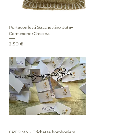
Portaconfetti Sacchettino Juta-
Comunione/Cresima
Prezzo
2,50 €
CRESIMA - Etichette bomboniera