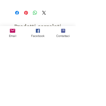
nastro escluso
Prodotti correlati
Email
Facebook
Contattaci
CONTENITORE
CONFETTATA in plastica