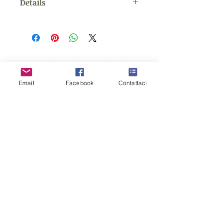
Details
In plastica e tappo a pressione.
Sticker personalizzato incluso.
Misura: 7 X 5 cm (9,5 cm con
manico alzato)
Prodotti correlati
Email
Facebook
Contattaci
CONTENITORE