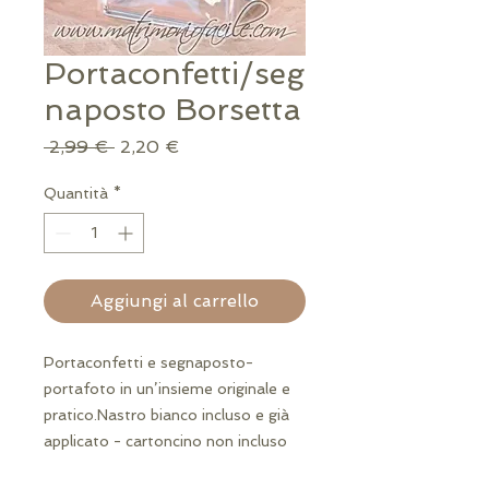
Portaconfetti/seg
naposto Borsetta
Prezzo
Prezzo
 2,99 € 
2,20 €
regolare
scontato
Quantità
*
Aggiungi al carrello
Portaconfetti e segnaposto-
portafoto in un’insieme originale e 
pratico.Nastro bianco incluso e già 
applicato - cartoncino non incluso