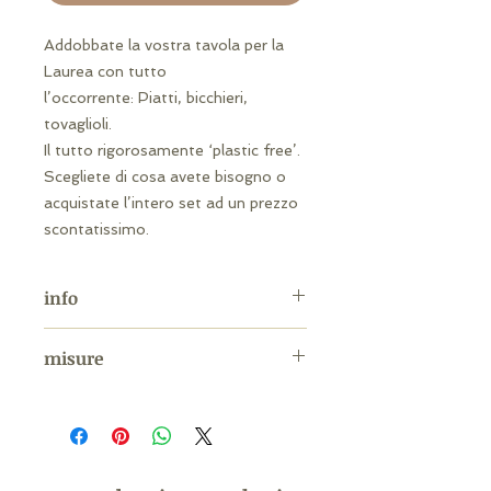
Addobbate la vostra tavola per la
Laurea con tutto
l’occorrente: Piatti, bicchieri,
tovaglioli.
Il tutto rigorosamente ‘plastic free’.
Scegliete di cosa avete bisogno o
acquistate l’intero set ad un prezzo
scontatissimo.
info
Il set completo è composto da 8
misure
Bicchieri + 8 Piatti + 16 Tovaglioli
dimensione piatto: 28 x 23 cm
dimensione tovagliolo: 33cm x 33cm