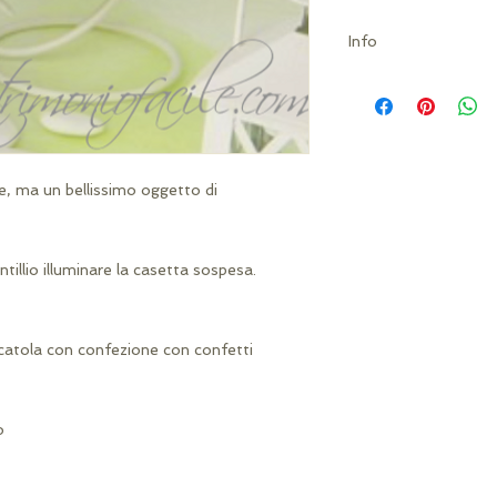
Info
Possibilità di perso
personalizzato da a
sarà concordata tra
re, ma un bellissimo oggetto di
ntillio illuminare la casetta sospesa.
scatola con confezione con confetti
o