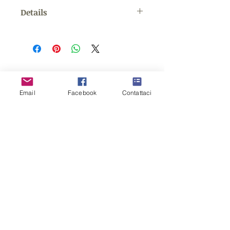
Details
All’interno ammorbidente per labbra
trasparente semi lucido. (confezione
come in foto inclusa!)
Prodotti correlati
Email
Facebook
Contattaci