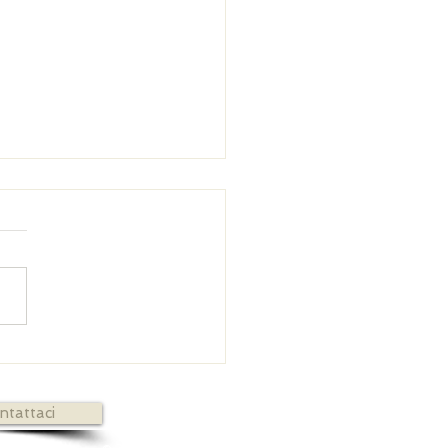
 Nuziale: come e perché si entra in un certo
ntattaci