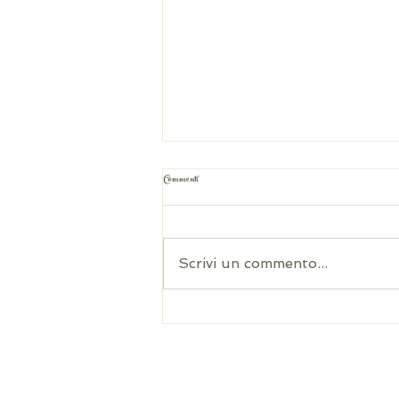
Commenti
Scrivi un commento...
Quanto dare di regalo ad un matrimonio? Guida semiseria
alla “busta”