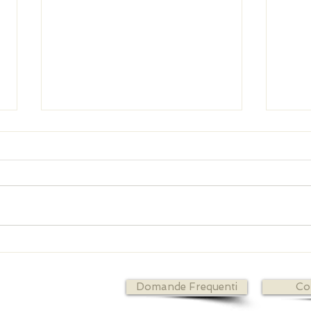
Matrimonio in chiesa: cosa fare? Certificati, documenti...
Il Corteo
ordine.
Domande Frequenti
Co