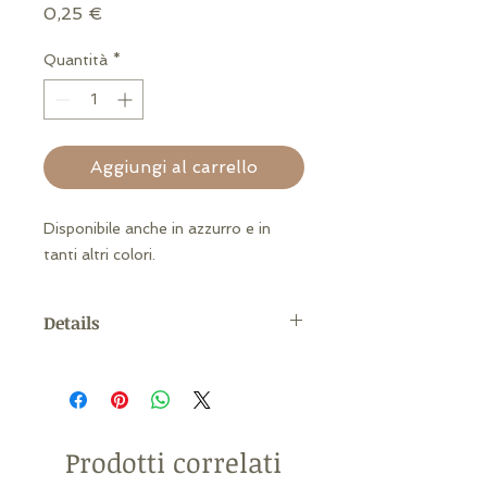
Prezzo
0,25 €
Quantità
*
Aggiungi al carrello
Disponibile anche in azzurro e in 
tanti altri colori.
Details
Misure: diametro: 22 cm ca (in
confezioni da 25 pezzi)
Prodotti correlati