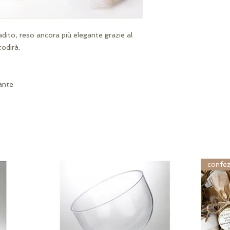
adito, reso ancora più elegante grazie al
odirà.
ante
confez