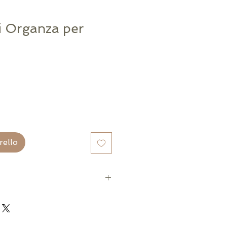
i Organza per
Prezzo
scontato
rello
ianco