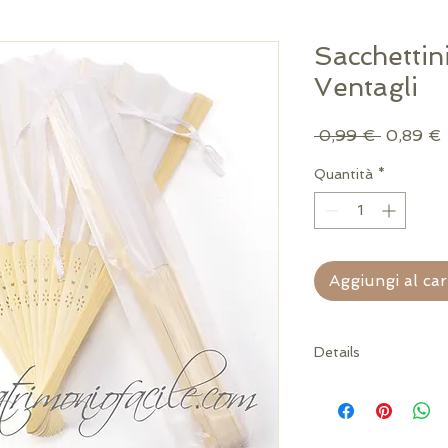
Sacchettin
Ventagli
Prezzo
 0,99 € 
0,89 €
regolare
Quantità
*
Aggiungi al car
Details
Disponibile solo in b