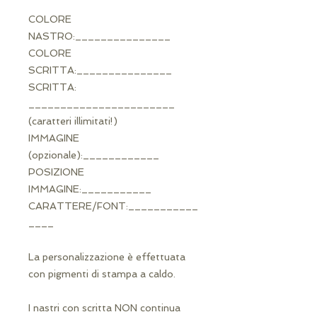
COLORE
NASTRO:_______________
COLORE
SCRITTA:_______________
SCRITTA:
_______________________
(caratteri illimitati!)
IMMAGINE
(opzionale):____________
POSIZIONE
IMMAGINE:___________
CARATTERE/FONT:___________
____
La personalizzazione è effettuata
con pigmenti di stampa a caldo.
I nastri con scritta NON continua