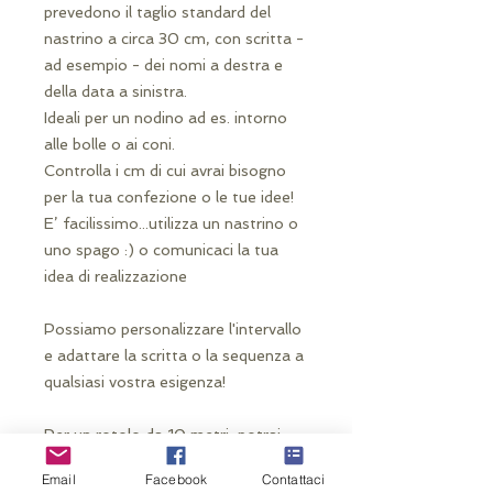
prevedono il taglio standard del
nastrino a circa 30 cm, con scritta -
ad esempio - dei nomi a destra e
della data a sinistra.
Ideali per un nodino ad es. intorno
alle bolle o ai coni.
Controlla i cm di cui avrai bisogno
per la tua confezione o le tue idee!
E’ facilissimo...utilizza un nastrino o
uno spago :) o comunicaci la tua
idea di realizzazione
Possiamo personalizzare l'intervallo
e adattare la scritta o la sequenza a
qualsiasi vostra esigenza!
Per un rotolo da 10 metri, potrai
tagliare circa 30 nastrini da 30 cm
Email
Facebook
Contattaci
circa.