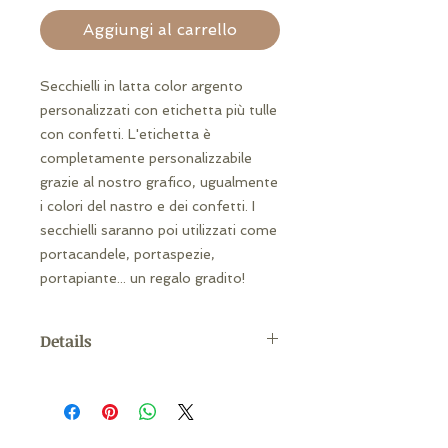
Aggiungi al carrello
Secchielli in latta color argento
personalizzati con etichetta più tulle
con confetti. L'etichetta è
completamente personalizzabile
grazie al nostro grafico, ugualmente
i colori del nastro e dei confetti. I
secchielli saranno poi utilizzati come
portacandele, portaspezie,
portapiante... un regalo gradito!
Details
MISURE: h 5 cm/ d 4-6 cm
MATERIALE: Latta