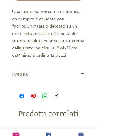
Una scatolina romantica e pratica, 
da riempire e chiudere con 
facilità.Un intarsio delicato su un 
cartonato resistente.Il bianco del 
traforo risalta ancor di più sul crema 
della scatolina.Misure: 8x4x11 cm 
caMinimo d’ordine 12 pezzi
Details
In più è possibile incidere a laser
sullo scatolino tutto ciò che
desiderate (anche una piccola
immagine o logo!) Oppure
Prodotti correlati
personalizzarlo con sticker o nastro
personalizzato. Contattateci e
troveremo insieme la soluzione
ideale per voi.