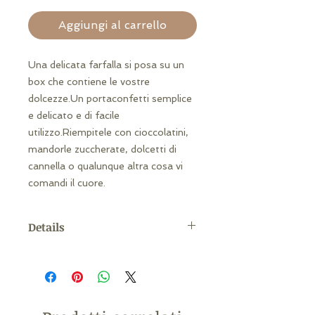
Aggiungi al carrello
Una delicata farfalla si posa su un 
box che contiene le vostre 
dolcezze.Un portaconfetti semplice 
e delicato e di facile 
utilizzo.Riempitele con cioccolatini, 
mandorle zuccherate, dolcetti di 
cannella o qualunque altra cosa vi 
comandi il cuore. 
Details
misura: 6cm X6cm X6.5cm(H) circa
Materiale: Elegante cartoncino
perlato DISPONIBILI SOLO IN
BIANCO