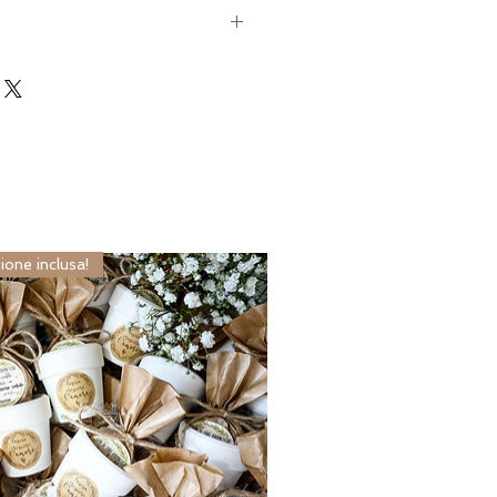
nalizzazione con nastro
nodare al box o sticker
taccare alla scatola. La
arà concordata tramite email.
arte.
ione inclusa!