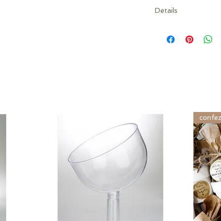
Details
Possibilità di perso
personalizzato da an
personalizzato da at
personalizzazione s
Confetti venduti a p
confez