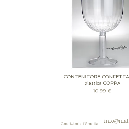
CONTENITORE CONFETTAT
Vista rapida
plastica COPPA
Prezzo
10,99 €
scatola inclusa!
confezione inclusa!
Immagine opzionale
info@mat
Condizioni di Vendita