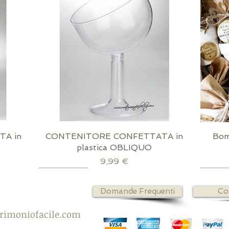
A in
CONTENITORE CONFETTATA in
Vista rapida
Bom
plastica OBLIQUO
Prezzo
9,99 €
Scatola dorata inclusa
Richiudibile
confez
strisci
confez
Domande Frequenti
Co
rimoniofacile.com