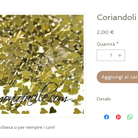
Coriandoli
Prezzo
2,00 €
Quantità
*
Aggiungi al car
Details
1 cz= 14 grammi
Misura: 1,3 cm ca
 chiesa o per riempire i coni!