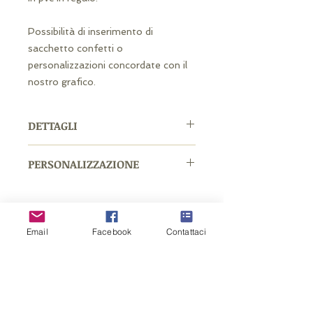
Possibilità di inserimento di
sacchetto confetti o
personalizzazioni concordate con il
nostro grafico.
DETTAGLI
Apribottiglia chiave antica color
PERSONALIZZAZIONE
bronzo.
Presentato in scatola di regalo
Possibilità di personalizzazione con
nera
nastro personalizzato o sticker o
Dimensione: 14 x 6,5 cm
etichetta personalizzata con foro o
Email
Facebook
Contattaci
etichetta bomboniera.
Prodotti correlati
La personalizzazione sarà
concordata tramite email.