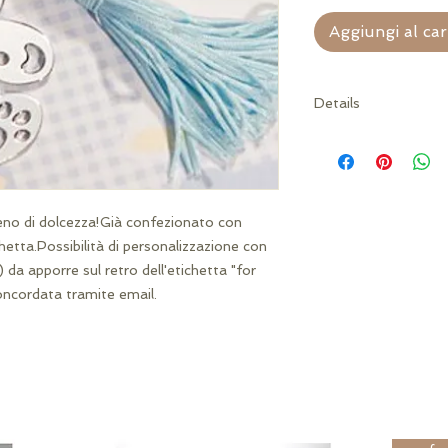
Aggiungi al car
Details
Materiale: Metallo 
inclusa!)
ieno di dolcezza!Già confezionato con 
hetta.Possibilità di personalizzazione con 
da apporre sul retro dell'etichetta "for 
oncordata tramite email.