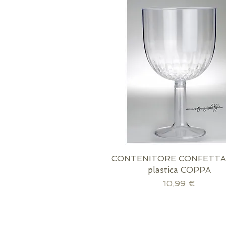
CONTENITORE CONFETTAT
Vista rapida
plastica COPPA
Prezzo
10,99 €
scatola inclusa!
confezione inclusa!
Immagine opzionale