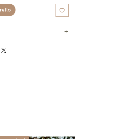
rello
cromato (confezione come in foto