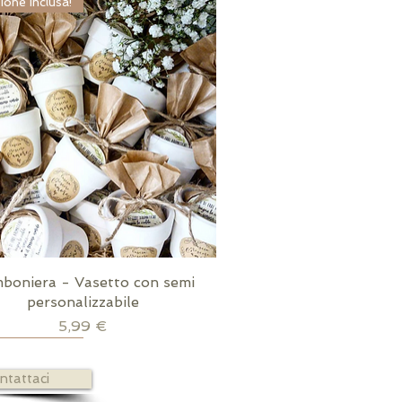
ione inclusa!
boniera - Vasetto con semi
Vista rapida
personalizzabile
Prezzo
5,99 €
ione inclusa!
a zolfo inclusa
ione inclusa!
ntattaci