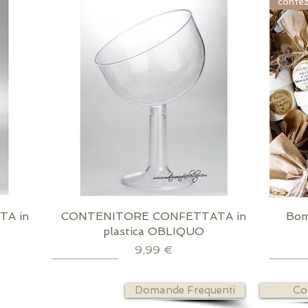
confez
A in
CONTENITORE CONFETTATA in
Vista rapida
Bom
plastica OBLIQUO
Prezzo
9,99 €
Scatola dorata inclusa
Richiudibile
confez
strisci
confez
Domande Frequenti
Co